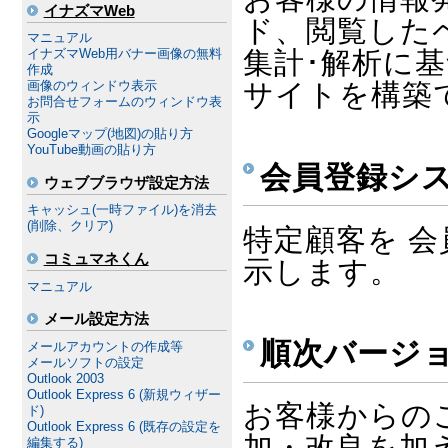
イナズマWeb
ド、閲覧した
マニュアル
集計･解析に
イナズマWeb用バナー画像の無料
作成
サイトを構築
画像のウィンドウ表示
お問合せフォームのウィンドウ表
示
Googleマップ(地図)の貼り方
YouTube動画の貼り方
会員登録シ
ウェブブラウザ設定方法
キャッシュ(一時ファイル)を消去
(削除、クリア)
特定顧客を 
コミュマネくん
示します。
マニュアル
メール設定方法
順次バージ
メールアカウントの作成等
メールソフトの設定
Outlook 2003
Outlook Express 6 (新規ウィザー
お客様からの
ド)
Outlook Express 6 (既存の設定を
加・改良を加
編集する)