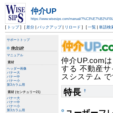
仲介UP
https://www.wisesips.com/manual/?%C3%E7%B2%F0
[
トップ
] [
差分
|
バックアップ
|
リロード
] [
一覧
|
単語検
サポートトップ
仲介UP
マニュアル
仲介UP.com
素材
する 不動産サ
ヘッダー画像
バナー大
スシステム 
バナー中
バナー小
第3カラム用
特長
†
素材 (センチュリー21)
バナー大
バナー中
バナー小
第3カラム用
ユーザーフ