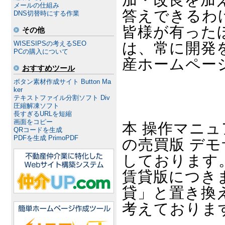
メールの仕組み
答えできるわ
DNS切替時にする作業
皆様が有った
その他
は、常に開発
WISESIPSの考えるSEO
PCの購入について
産ホームペー
おすすめツール
ボタン素材作成サイト Button Ma
ker
テキストファイル分割ソフト Div
圧縮解凍ソフト
長すぎるURLを短縮
画面をコピー
本 操作マニュ
QRコードを生成
PDFを生成 PrimoPDF
の売買版 デモ
しております
賃貸版につき
貸」と置き換
考えておりま