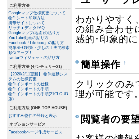
ご利用方法
Googleマップ仕様変更について
わかりやすく
物件シート印刷方法
携帯サイトについて
の組み合わせに
リッチエディタFAQ
Googleマップ(地図)の貼り方
感的･印象的
YouTube動画の貼り方
Facebook「Likebox」の貼り方
簡単SEO対策・少しの工夫で検索
順位アップ！
twitterウィジェットの貼り方
簡単操作
†
ご利用方法 (センチュリー21)
【2020/2/11更新】 物件連動シス
テムの仕様変更
クリックのみで
物件インポートの仕様
物件インポートの手順
理が可能です
物件インポートの手順(21CLOUD
版)
ご利用方法 (ONE TOP HOUSE)
おすすめ物件の登録と表示
閲覧者の要
オプションサービス
Facebookページ作成サービス
お客様の情報