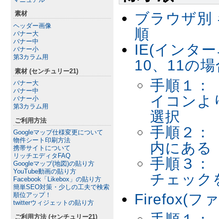
素材
ブラウザ別
ヘッダー画像
順
バナー大
バナー中
IE(インタ
バナー小
第3カラム用
10、11の場
素材 (センチュリー21)
手順１：
バナー大
バナー中
イコンよ
バナー小
第3カラム用
選択
ご利用方法
手順２：
Googleマップ仕様変更について
物件シート印刷方法
内にある
携帯サイトについて
リッチエディタFAQ
手順３：
Googleマップ(地図)の貼り方
YouTube動画の貼り方
チェック
Facebook「Likebox」の貼り方
簡単SEO対策・少しの工夫で検索
Firefox
順位アップ！
twitterウィジェットの貼り方
ご利用方法 (センチュリー21)