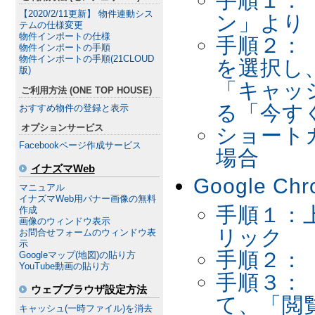
手順１：「
【2020/2/11更新】 物件連動シス
ン」より
テムの仕様変更
物件インポートの仕様
手順２：
物件インポートの手順
物件インポートの手順(21CLOUD
を選択し
版)
「キャッ
ご利用方法 (ONE TOP HOUSE)
る「今す
おすすめ物件の登録と表示
オプションサービス
ショートカッ
Facebookページ作成サービス
場合
イナズマWeb
Google 
マニュアル
イナズマWeb用バナー画像の無料
手順１：
作成
画像のウィンドウ表示
リック
お問合せフォームのウィンドウ表
示
手順２：
Googleマップ(地図)の貼り方
YouTube動画の貼り方
手順３：
ウェブブラウザ設定方法
て、「閲
キャッシュ(一時ファイル)を消去