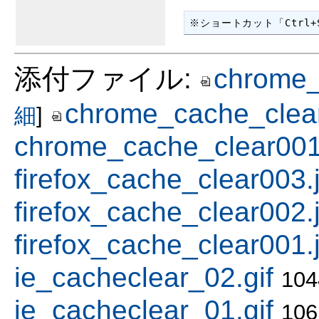
※ショートカット「Ctrl
添付ファイル:
chrome_
chrome_cache_clea
細
]
chrome_cache_clear001
firefox_cache_clear003.
firefox_cache_clear002.
firefox_cache_clear001.
ie_cacheclear_02.gif
10
ie_cacheclear_01.gif
10