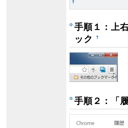
†
手順１：上
ック
†
手順２：「