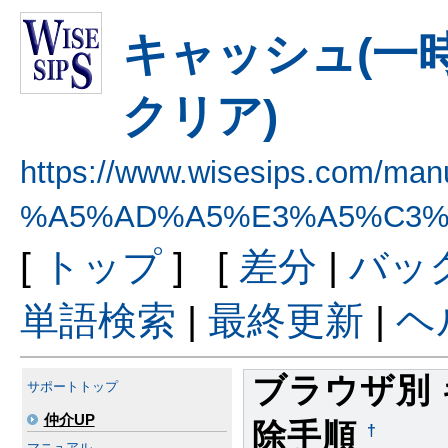
キャッシュ(一
クリア)
https://www.wisesips.com/man
%A5%AD%A5%E3%A5%C3%
[
トップ
] [
差分
|
バッ
単語検索
|
最終更新
|
ヘ
ブラウザ別 
サポートトップ
仲介UP
除手順
†
マニュアル