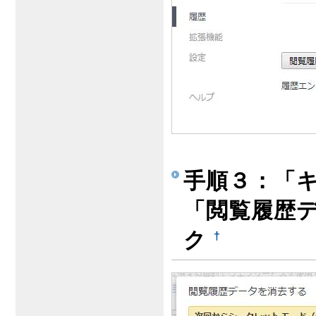
手順３：「
「閲覧履歴
ク
†