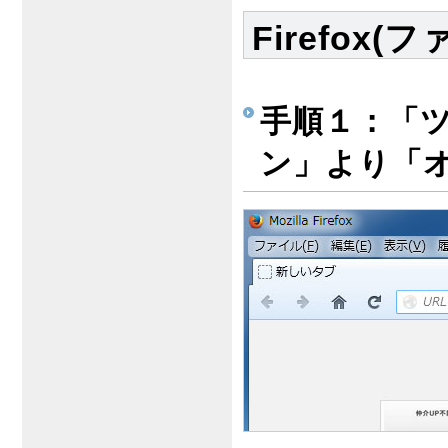
Firefox
手順１：「ツ
ン」より「