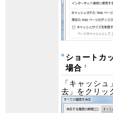
ショートカット
場合
†
「キャッシュ
去」をクリッ