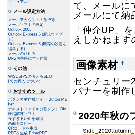
マニュアル
て、メールに
メール設定方法
メールにて納
メールアカウントの作成等
メールソフトの設定
「仲介UP」
Outlook 2003
Outlook Express 6 (新規ウィザー
えしかねます
ド)
Outlook Express 6 (既存の設定を
編集する)
メールの仕組み
DNS切替時にする作業
画像素材
†
その他
WISESIPSの考えるSEO
センチュリー
PCの購入について
バナーを制作
おすすめツール
ボタン素材作成サイト Button Ma
ker
テキストファイル分割ソフト Div
2020年秋
圧縮解凍ソフト
長すぎるURLを短縮
画面をコピー
QRコードを生成
Side_2020autumn_f
PDFを生成 PrimoPDF