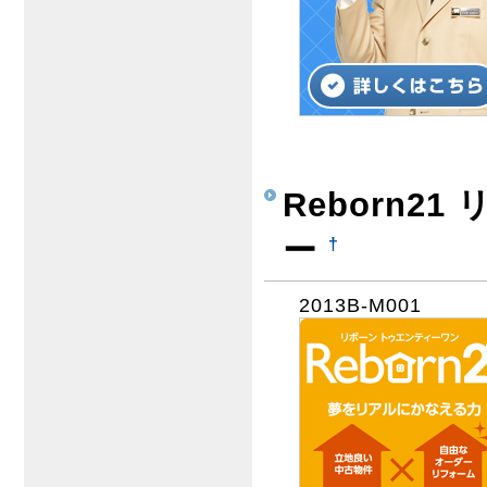
Reborn2
ー
†
2013B-M001