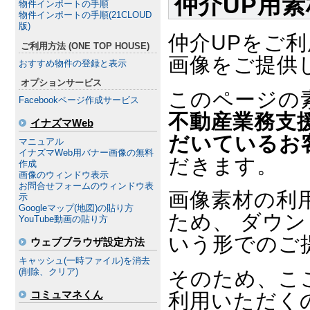
仲介UP用
物件インポートの手順
物件インポートの手順(21CLOUD
版)
仲介UPをご
ご利用方法 (ONE TOP HOUSE)
画像をご提供
おすすめ物件の登録と表示
オプションサービス
このページの
Facebookページ作成サービス
不動産業務支
イナズマWeb
だいているお
マニュアル
イナズマWeb用バナー画像の無料
だきます。
作成
画像のウィンドウ表示
お問合せフォームのウィンドウ表
画像素材の利
示
Googleマップ(地図)の貼り方
ため、 ダウ
YouTube動画の貼り方
いう形でのご
ウェブブラウザ設定方法
キャッシュ(一時ファイル)を消去
(削除、クリア)
そのため、こ
コミュマネくん
利用いただく