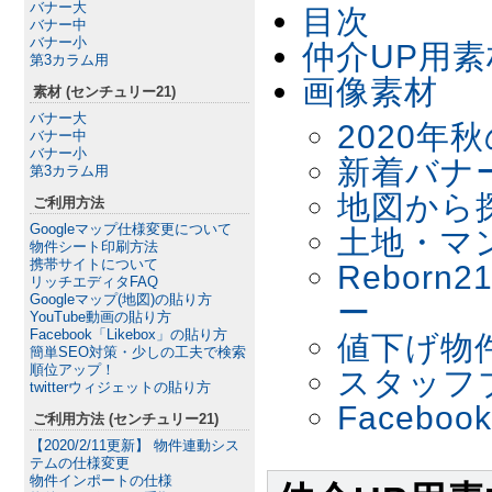
バナー大
目次
バナー中
バナー小
仲介UP用
第3カラム用
画像素材
素材 (センチュリー21)
バナー大
2020年
バナー中
バナー小
新着バナ
第3カラム用
地図から
ご利用方法
Googleマップ仕様変更について
土地・マ
物件シート印刷方法
携帯サイトについて
Rebor
リッチエディタFAQ
Googleマップ(地図)の貼り方
ー
YouTube動画の貼り方
Facebook「Likebox」の貼り方
値下げ物
簡単SEO対策・少しの工夫で検索
順位アップ！
スタッフ
twitterウィジェットの貼り方
Facebo
ご利用方法 (センチュリー21)
【2020/2/11更新】 物件連動シス
テムの仕様変更
物件インポートの仕様