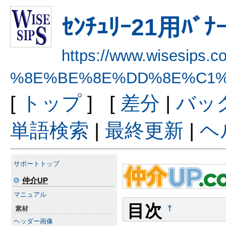
ｾﾝﾁｭﾘｰ21用ﾊ
https://www.wisesips.
%8E%BE%8E%DD%8E%C1%
[
トップ
] [
差分
|
バッ
単語検索
|
最終更新
|
ヘ
サポートトップ
仲介UP
マニュアル
目次
†
素材
ヘッダー画像