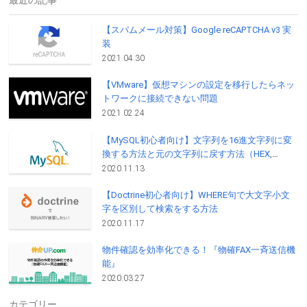
最近の記事
【スパムメール対策】Google reCAPTCHA v3 実
装
2021.04.30
【VMware】仮想マシンの設定を移行したらネッ
トワークに接続できない問題
2021.02.24
【MySQL初心者向け】文字列を16進文字列に変
換する方法と元の文字列に戻す方法（HEX,
UNHEX）
2020.11.13
【Doctrine初心者向け】WHERE句で大文字小文
字を区別して検索をする方法
2020.11.17
物件確認を効率化できる！『物確FAX一斉送信機
能』
2020.03.27
カテゴリー