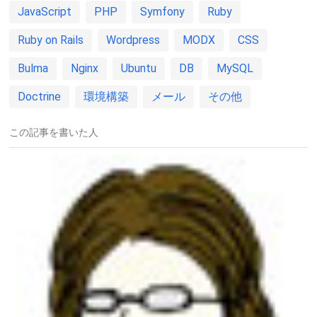
JavaScript
PHP
Symfony
Ruby
Ruby on Rails
Wordpress
MODX
CSS
Bulma
Nginx
Ubuntu
DB
MySQL
Doctrine
環境構築
メール
その他
この記事を書いた人