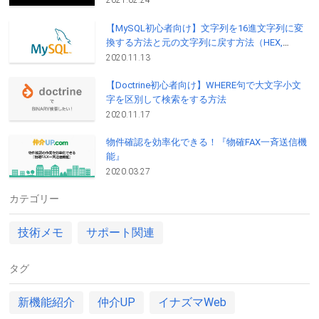
2021.02.24
【MySQL初心者向け】文字列を16進文字列に変
換する方法と元の文字列に戻す方法（HEX,
UNHEX）
2020.11.13
【Doctrine初心者向け】WHERE句で大文字小文
字を区別して検索をする方法
2020.11.17
物件確認を効率化できる！『物確FAX一斉送信機
能』
2020.03.27
カテゴリー
技術メモ
サポート関連
タグ
新機能紹介
仲介UP
イナズマWeb