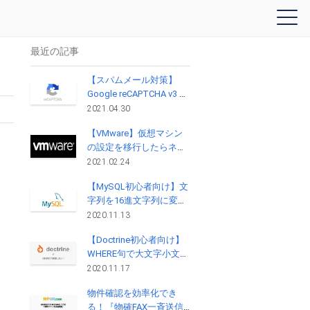
最近の記事
【スパムメール対策】
Google reCAPTCHA v3 実
装
2021.04.30
【VMware】仮想マシン
の設定を移行したらネッ
トワークに接続できない
2021.02.24
問題
【MySQL初心者向け】文
字列を16進文字列に変換
する方法と元の文字列に
2020.11.13
戻す方法（HEX,
【Doctrine初心者向け】
UNHEX）
WHERE句で大文字小文字
を区別して検索をする方
2020.11.17
法
物件確認を効率化でき
る！『物確FAX一斉送信