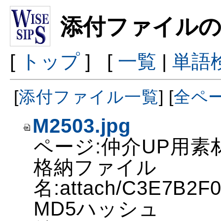
添付ファイルの
[
トップ
] [
一覧
|
単語
[
添付ファイル一覧
] [
全ペ
M2503.jpg
ページ:仲介UP用素
格納ファイル
名:attach/C3E7B2
MD5ハッシュ