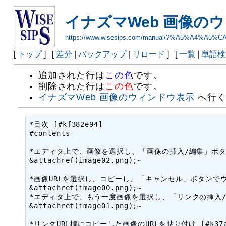
イナズマWeb 画像の
https://www.wisesips.com/manual/?%A5%
[
トップ
] [
差分
|
バックアップ
|
リロード
] [
一覧
|
単語検
追加された行は
この色
です。
削除された行は
この色
です。
イナズマWeb 画像のウィンドウ表示
へ行く
*目次 [#kf382e94]

#contents

*エディタ上で、画像を選択し、「画像の挿入/編集」ボタンをク
&attachref(image02.png);~

*画像URLを選択し、コピーし、「キャンセル」ボタンでウィン
&attachref(image00.png);~

*エディタ上で、もう一度画像を選択し、「リンクの挿入/編集」
&attachref(image01.png);~

*リンクURL欄にコピーした画像のURLを貼り付け [#k37a7