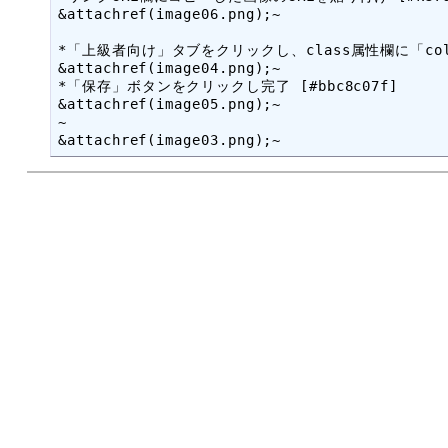
&attachref(image06.png);~

*「上級者向け」タブをクリックし、class属性欄に「color
&attachref(image04.png);~

*「保存」ボタンをクリックし完了 [#bbc8c07f]

&attachref(image05.png);~

~
