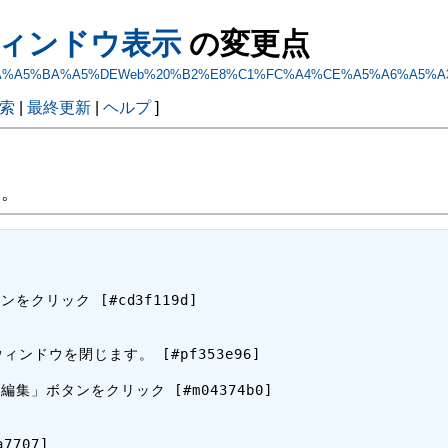
ウィンドウ表示
の変更点
A4%A5%CA%A5%BA%A5%DEWeb%20%B2%E8%C1%FC%A4%CE%A5%A6%A
索
|
最終更新
|
ヘルプ
]
。
リック [#cd3f119d]

ドウを閉じます。 [#pf353e96]

ボタンをクリック [#m04374b0]

707]
